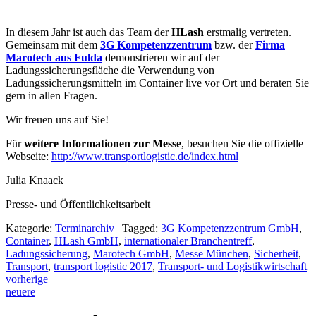
In diesem Jahr ist auch das Team der
HLash
erstmalig vertreten.
Gemeinsam mit dem
3G Kompetenzzentrum
bzw. der
Firma
Marotech aus Fulda
demonstrieren wir auf der
Ladungssicherungsfläche die Verwendung von
Ladungssicherungsmitteln im Container live vor Ort und beraten Sie
gern in allen Fragen.
Wir freuen uns auf Sie!
Für
weitere Informationen zur Messe
, besuchen Sie die offizielle
Webseite:
http://www.transportlogistic.de/index.html
Julia Knaack
Presse- und Öffentlichkeitsarbeit
Kategorie:
Terminarchiv
|
Tagged:
3G Kompetenzzentrum GmbH
,
Container
,
HLash GmbH
,
internationaler Branchentreff
,
Ladungssicherung
,
Marotech GmbH
,
Messe München
,
Sicherheit
,
Transport
,
transport logistic 2017
,
Transport- und Logistikwirtschaft
Post
vorherige
neuere
navigation