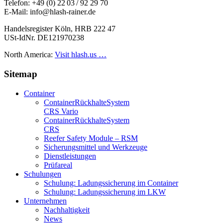
Telefon: +49 (0) 22 03 / 92 29 70
E-Mail: info@hlash-rainer.de
Handelsregister Köln, HRB 222 47
USt-IdNr. DE121970238
North America:
Visit hlash.us …
Sitemap
Container
Container­Rückhalte­System
CRS Vario
Container­Rückhalte­System
CRS
Reefer Safety Module – RSM
Sicherungsmittel und Werkzeuge
Dienstleistungen
Prüfareal
Schulungen
Schulung: Ladungssicherung im Container
Schulung: Ladungssicherung im LKW
Unternehmen
Nachhaltigkeit
News