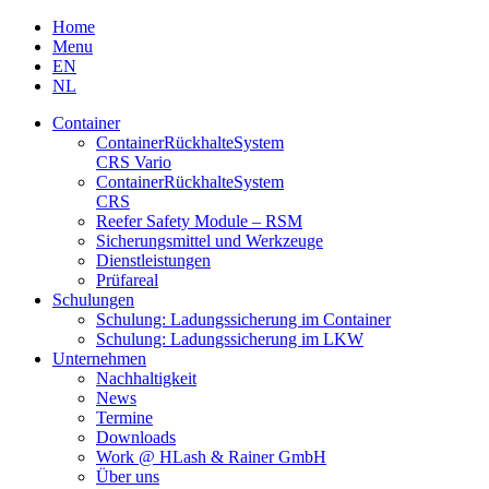
Skip
Home
to
Menu
content
EN
NL
Container
Container­Rückhalte­System
CRS Vario
Container­Rückhalte­System
CRS
Reefer Safety Module – RSM
Sicherungsmittel und Werkzeuge
Dienstleistungen
Prüfareal
Schulungen
Schulung: Ladungssicherung im Container
Schulung: Ladungssicherung im LKW
Unternehmen
Nachhaltigkeit
News
Termine
Downloads
Work @ HLash & Rainer GmbH
Über uns