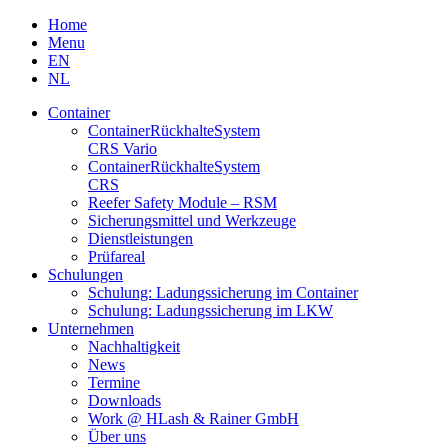
Skip
Home
to
Menu
content
EN
NL
Container
Container­Rückhalte­System
CRS Vario
Container­Rückhalte­System
CRS
Reefer Safety Module – RSM
Sicherungsmittel und Werkzeuge
Dienstleistungen
Prüfareal
Schulungen
Schulung: Ladungssicherung im Container
Schulung: Ladungssicherung im LKW
Unternehmen
Nachhaltigkeit
News
Termine
Downloads
Work @ HLash & Rainer GmbH
Über uns