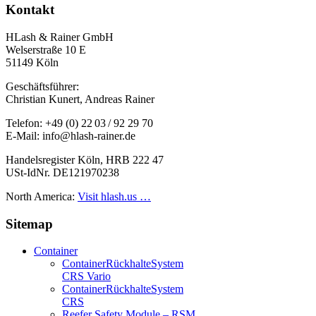
Kontakt
HLash & Rainer GmbH
Welserstraße 10 E
51149 Köln
Geschäftsführer:
Christian Kunert, Andreas Rainer
Telefon: +49 (0) 22 03 / 92 29 70
E-Mail: info@hlash-rainer.de
Handelsregister Köln, HRB 222 47
USt-IdNr. DE121970238
North America:
Visit hlash.us …
Sitemap
Container
Container­Rückhalte­System
CRS Vario
Container­Rückhalte­System
CRS
Reefer Safety Module – RSM