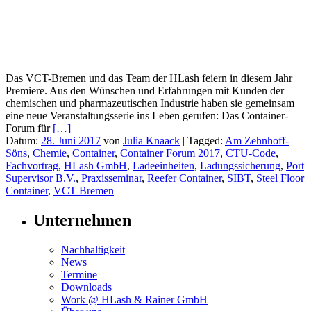
Das VCT-Bremen und das Team der HLash feiern in diesem Jahr
Premiere. Aus den Wünschen und Erfahrungen mit Kunden der
chemischen und pharmazeutischen Industrie haben sie gemeinsam
eine neue Veranstaltungsserie ins Leben gerufen: Das Container-
Forum für
[…]
Datum:
28. Juni 2017
von
Julia Knaack
|
Tagged:
Am Zehnhoff-
Söns
,
Chemie
,
Container
,
Container Forum 2017
,
CTU-Code
,
Fachvortrag
,
HLash GmbH
,
Ladeeinheiten
,
Ladungssicherung
,
Port
Supervisor B.V.
,
Praxisseminar
,
Reefer Container
,
SIBT
,
Steel Floor
Container
,
VCT Bremen
Unternehmen
Nachhaltigkeit
News
Termine
Downloads
Work @ HLash & Rainer GmbH