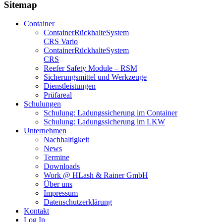
Sitemap
Container
Container­Rückhalte­System
CRS Vario
Container­Rückhalte­System
CRS
Reefer Safety Module – RSM
Sicherungsmittel und Werkzeuge
Dienstleistungen
Prüfareal
Schulungen
Schulung: Ladungssicherung im Container
Schulung: Ladungssicherung im LKW
Unternehmen
Nachhaltigkeit
News
Termine
Downloads
Work @ HLash & Rainer GmbH
Über uns
Impressum
Datenschutzerklärung
Kontakt
Log In