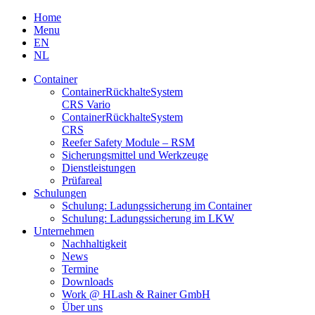
Skip
Home
to
Menu
content
EN
NL
Container
Container­Rückhalte­System
CRS Vario
Container­Rückhalte­System
CRS
Reefer Safety Module – RSM
Sicherungsmittel und Werkzeuge
Dienstleistungen
Prüfareal
Schulungen
Schulung: Ladungssicherung im Container
Schulung: Ladungssicherung im LKW
Unternehmen
Nachhaltigkeit
News
Termine
Downloads
Work @ HLash & Rainer GmbH
Über uns