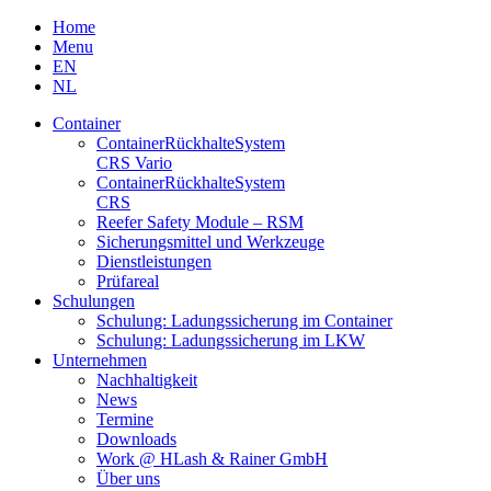
Skip
Home
to
Menu
content
EN
NL
Container
Container­Rückhalte­System
CRS Vario
Container­Rückhalte­System
CRS
Reefer Safety Module – RSM
Sicherungsmittel und Werkzeuge
Dienstleistungen
Prüfareal
Schulungen
Schulung: Ladungssicherung im Container
Schulung: Ladungssicherung im LKW
Unternehmen
Nachhaltigkeit
News
Termine
Downloads
Work @ HLash & Rainer GmbH
Über uns