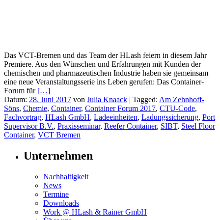
Das VCT-Bremen und das Team der HLash feiern in diesem Jahr
Premiere. Aus den Wünschen und Erfahrungen mit Kunden der
chemischen und pharmazeutischen Industrie haben sie gemeinsam
eine neue Veranstaltungsserie ins Leben gerufen: Das Container-
Forum für
[…]
Datum:
28. Juni 2017
von
Julia Knaack
|
Tagged:
Am Zehnhoff-
Söns
,
Chemie
,
Container
,
Container Forum 2017
,
CTU-Code
,
Fachvortrag
,
HLash GmbH
,
Ladeeinheiten
,
Ladungssicherung
,
Port
Supervisor B.V.
,
Praxisseminar
,
Reefer Container
,
SIBT
,
Steel Floor
Container
,
VCT Bremen
Unternehmen
Nachhaltigkeit
News
Termine
Downloads
Work @ HLash & Rainer GmbH