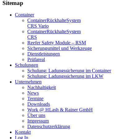
Sitemap
Container
Container­Rückhalte­System
CRS Vario
Container­Rückhalte­System
CRS
Reefer Safety Module – RSM
Sicherungsmittel und Werkzeuge
Dienstleistungen
Prüfareal
Schulungen
Schulung: Ladungssicherung im Container
Schulung: Ladungssicherung im LKW
Unternehmen
Nachhaltigkeit
News
Termine
Downloads
Work @ HLash & Rainer GmbH
Über uns
Impressum
Datenschutzerklärung
Kontakt
Log In