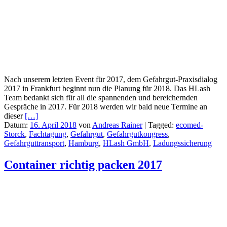
Nach unserem letzten Event für 2017, dem Gefahrgut-Praxisdialog
2017 in Frankfurt beginnt nun die Planung für 2018. Das HLash
Team bedankt sich für all die spannenden und bereichernden
Gespräche in 2017. Für 2018 werden wir bald neue Termine an
dieser
[…]
Datum:
16. April 2018
von
Andreas Rainer
|
Tagged:
ecomed-
Storck
,
Fachtagung
,
Gefahrgut
,
Gefahrgutkongress
,
Gefahrguttransport
,
Hamburg
,
HLash GmbH
,
Ladungssicherung
Container richtig packen 2017