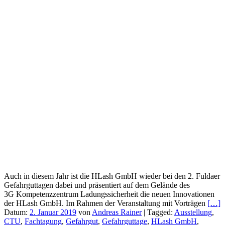
Auch in diesem Jahr ist die HLash GmbH wieder bei den 2. Fuldaer
Gefahrguttagen dabei und präsentiert auf dem Gelände des
3G Kompetenzzentrum Ladungssicherheit die neuen Innovationen
der HLash GmbH. Im Rahmen der Veranstaltung mit Vorträgen
[…]
Datum:
2. Januar 2019
von
Andreas Rainer
|
Tagged:
Ausstellung
,
CTU
,
Fachtagung
,
Gefahrgut
,
Gefahrguttage
,
HLash GmbH
,