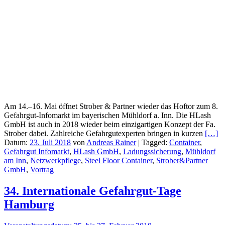
Am 14.–16. Mai öffnet Strober & Partner wieder das Hoftor zum 8.
Gefahrgut-Infomarkt im bayerischen Mühldorf a. Inn. Die HLash
GmbH ist auch in 2018 wieder beim einzigartigen Konzept der Fa.
Strober dabei. Zahlreiche Gefahrgutexperten bringen in kurzen
[…]
Datum:
23. Juli 2018
von
Andreas Rainer
|
Tagged:
Container
,
Gefahrgut Infomarkt
,
HLash GmbH
,
Ladungssicherung
,
Mühldorf
am Inn
,
Netzwerkpflege
,
Steel Floor Container
,
Strober&Partner
GmbH
,
Vortrag
34. Internationale Gefahrgut-Tage
Hamburg