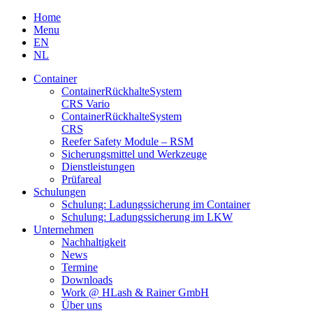
Skip
Home
to
Menu
content
EN
NL
Container
Container­Rückhalte­System
CRS Vario
Container­Rückhalte­System
CRS
Reefer Safety Module – RSM
Sicherungsmittel und Werkzeuge
Dienstleistungen
Prüfareal
Schulungen
Schulung: Ladungssicherung im Container
Schulung: Ladungssicherung im LKW
Unternehmen
Nachhaltigkeit
News
Termine
Downloads
Work @ HLash & Rainer GmbH
Über uns