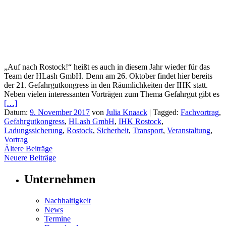
„Auf nach Rostock!“ heißt es auch in diesem Jahr wieder für das
Team der HLash GmbH. Denn am 26. Oktober findet hier bereits
der 21. Gefahrgutkongress in den Räumlichkeiten der IHK statt.
Neben vielen interessanten Vorträgen zum Thema Gefahrgut gibt es
[…]
Datum:
9. November 2017
von
Julia Knaack
|
Tagged:
Fachvortrag
,
Gefahrgutkongress
,
HLash GmbH
,
IHK Rostock
,
Ladungssicherung
,
Rostock
,
Sicherheit
,
Transport
,
Veranstaltung
,
Vortrag
Beitragsnavigation
Ältere Beiträge
Neuere Beiträge
Unternehmen
Nachhaltigkeit
News
Termine