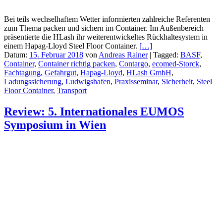
Bei teils wechselhaftem Wetter informierten zahlreiche Referenten
zum Thema packen und sichern im Container. Im Außenbereich
präsentierte die HLash ihr weiterentwickeltes Rückhaltesystem in
einem Hapag-Lloyd Steel Floor Container.
[…]
Datum:
15. Februar 2018
von
Andreas Rainer
|
Tagged:
BASF
,
Container
,
Container richtig packen
,
Contargo
,
ecomed-Storck
,
Fachtagung
,
Gefahrgut
,
Hapag-Lloyd
,
HLash GmbH
,
Ladungssicherung
,
Ludwigshafen
,
Praxisseminar
,
Sicherheit
,
Steel
Floor Container
,
Transport
Review: 5. Internationales EUMOS
Symposium in Wien