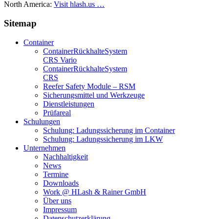
North America:
Visit hlash.us …
Sitemap
Container
Container­Rückhalte­System
CRS Vario
Container­Rückhalte­System
CRS
Reefer Safety Module – RSM
Sicherungsmittel und Werkzeuge
Dienstleistungen
Prüfareal
Schulungen
Schulung: Ladungssicherung im Container
Schulung: Ladungssicherung im LKW
Unternehmen
Nachhaltigkeit
News
Termine
Downloads
Work @ HLash & Rainer GmbH
Über uns
Impressum
Datenschutzerklärung