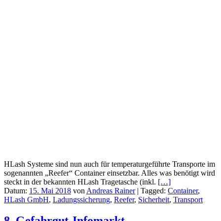
HLash Systeme sind nun auch für temperaturgeführte Transporte im
sogenannten „Reefer“ Container einsetzbar. Alles was benötigt wird
steckt in der bekannten HLash Tragetasche (inkl.
[…]
Datum:
15. Mai 2018
von
Andreas Rainer
|
Tagged:
Container
,
HLash GmbH
,
Ladungssicherung
,
Reefer
,
Sicherheit
,
Transport
8. Gefahrgut-Infomarkt