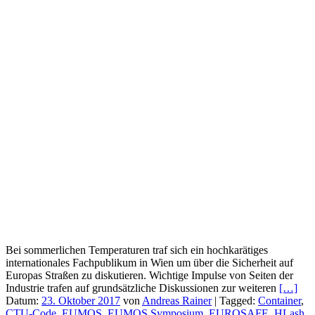
Bei sommerlichen Temperaturen traf sich ein hochkarätiges
internationales Fachpublikum in Wien um über die Sicherheit auf
Europas Straßen zu diskutieren. Wichtige Impulse von Seiten der
Industrie trafen auf grundsätzliche Diskussionen zur weiteren
[…]
Datum:
23. Oktober 2017
von
Andreas Rainer
|
Tagged:
Container
,
CTU-Code
,
EUMOS
,
EUMOS Symposium
,
EUROSAFE
,
HLash