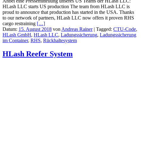
Anbei eine Pressemitteilung unseres US Teams der HLash LLC:
HLash LLC starts US production The team from HLash LLC is
proud to announce that production has started in the USA. Thanks
to our network of partners, HLash LLC now offers it proven RHS
cargo restraining
[…]
Datum:
15. August 2018
von
Andreas Rainer
|
Tagged:
CTU-Code
,
HLash GmbH
,
HLash LLC
,
Ladungssicherung
,
Ladungssicherung
im Container
,
RHS
,
Rückhaltesystem
HLash Reefer System