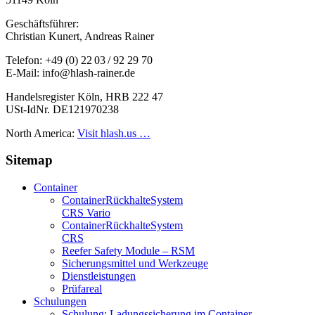
Geschäftsführer:
Christian Kunert, Andreas Rainer
Telefon: +49 (0) 22 03 / 92 29 70
E-Mail: info@hlash-rainer.de
Handelsregister Köln, HRB 222 47
USt-IdNr. DE121970238
North America:
Visit hlash.us …
Sitemap
Container
Container­Rückhalte­System
CRS Vario
Container­Rückhalte­System
CRS
Reefer Safety Module – RSM
Sicherungsmittel und Werkzeuge
Dienstleistungen
Prüfareal
Schulungen
Schulung: Ladungssicherung im Container