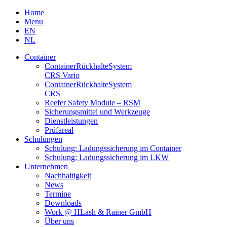
Skip
Home
to
Menu
content
EN
NL
Container
Container­Rückhalte­System
CRS Vario
Container­Rückhalte­System
CRS
Reefer Safety Module – RSM
Sicherungsmittel und Werkzeuge
Dienstleistungen
Prüfareal
Schulungen
Schulung: Ladungssicherung im Container
Schulung: Ladungssicherung im LKW
Unternehmen
Nachhaltigkeit
News
Termine
Downloads
Work @ HLash & Rainer GmbH
Über uns