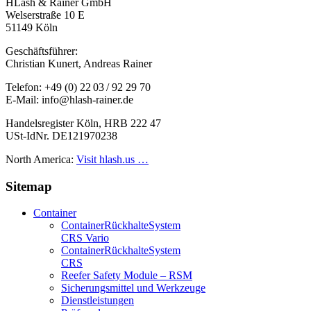
HLash & Rainer GmbH
Welserstraße 10 E
51149 Köln
Geschäftsführer:
Christian Kunert, Andreas Rainer
Telefon: +49 (0) 22 03 / 92 29 70
E-Mail: info@hlash-rainer.de
Handelsregister Köln, HRB 222 47
USt-IdNr. DE121970238
North America:
Visit hlash.us …
Sitemap
Container
Container­Rückhalte­System
CRS Vario
Container­Rückhalte­System
CRS
Reefer Safety Module – RSM
Sicherungsmittel und Werkzeuge
Dienstleistungen