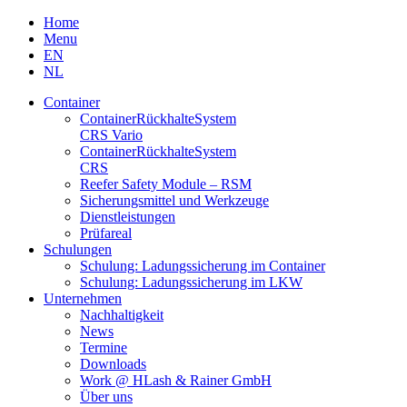
Skip
Home
to
Menu
content
EN
NL
Container
Container­Rückhalte­System
CRS Vario
Container­Rückhalte­System
CRS
Reefer Safety Module – RSM
Sicherungsmittel und Werkzeuge
Dienstleistungen
Prüfareal
Schulungen
Schulung: Ladungssicherung im Container
Schulung: Ladungssicherung im LKW
Unternehmen
Nachhaltigkeit
News
Termine
Downloads
Work @ HLash & Rainer GmbH
Über uns