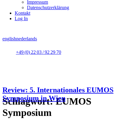
Impressum
Datenschutzerklärung
Kontakt
Log In
english
nederlands
+49 (0) 22 03 / 92 29 70
Review: 5. Internationales EUMOS
Symposium in Wien
Schlagwort:
EUMOS
Symposium