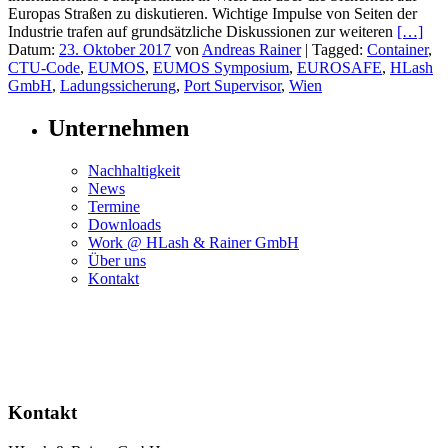
Europas Straßen zu diskutieren. Wichtige Impulse von Seiten der
Industrie trafen auf grundsätzliche Diskussionen zur weiteren
[…]
Datum:
23. Oktober 2017
von
Andreas Rainer
|
Tagged:
Container
,
CTU-Code
,
EUMOS
,
EUMOS Symposium
,
EUROSAFE
,
HLash
GmbH
,
Ladungssicherung
,
Port Supervisor
,
Wien
Unternehmen
Nachhaltigkeit
News
Termine
Downloads
Work @ HLash & Rainer GmbH
Über uns
Kontakt
Kontakt