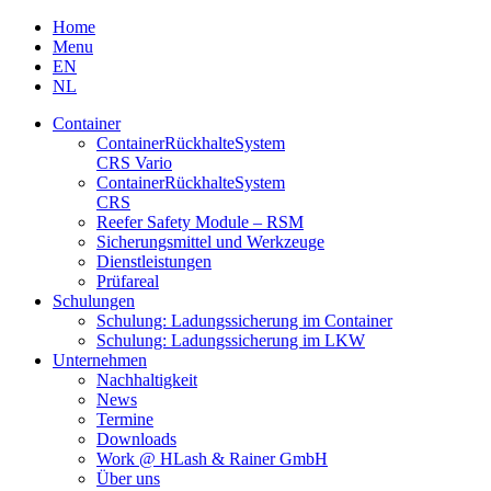
Skip
Home
to
Menu
content
EN
NL
Container
Container­Rückhalte­System
CRS Vario
Container­Rückhalte­System
CRS
Reefer Safety Module – RSM
Sicherungsmittel und Werkzeuge
Dienstleistungen
Prüfareal
Schulungen
Schulung: Ladungssicherung im Container
Schulung: Ladungssicherung im LKW
Unternehmen
Nachhaltigkeit
News
Termine
Downloads
Work @ HLash & Rainer GmbH
Über uns