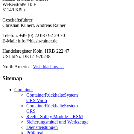
Welserstraße 10 E
51149 Köln
Geschäftsführer:
Christian Kunert, Andreas Rainer
Telefon: +49 (0) 22 03 / 92 29 70
E-Mail: info@hlash-rainer.de
Handelsregister Köln, HRB 222 47
USt-IdNr. DE121970238
North America:
Visit hlash.us …
Sitemap
Container
Container­Rückhalte­System
CRS Vario
Container­Rückhalte­System
CRS
Reefer Safety Module – RSM
Sicherungsmittel und Werkzeuge
Dienstleistungen
Prüfareal