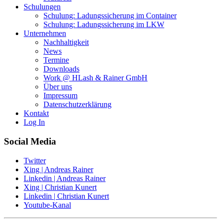
Schulungen
Schulung: Ladungssicherung im Container
Schulung: Ladungssicherung im LKW
Unternehmen
Nachhaltigkeit
News
Termine
Downloads
Work @ HLash & Rainer GmbH
Über uns
Impressum
Datenschutzerklärung
Kontakt
Log In
Social Media
Twitter
Xing | Andreas Rainer
Linkedin | Andreas Rainer
Xing | Christian Kunert
Linkedin | Christian Kunert
Youtube-Kanal