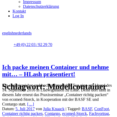
Impressum
Datenschutzerklärung
Kontakt
Log In
english
nederlands
+49 (0) 22 03 / 92 29 70
Ich packe meinen Container und nehme
mit… – HLash präsentiert!
Schlagwort:
Modellcontainer
Ein ereignisreicher und hochsommerlicher Tag ging am Abend des
14. September 2016 in Ludwigshafen zu Ende. Denn dort fand in
diesem Jahr erneut das Praxisseminar „Container richtig packen“
von ecomed-Storck, in Kooperation mit der BASF SE und
Contargo statt.
[…]
Datum:
5. Juli 2017
von
Julia Knaack
|
Tagged:
BASF
,
ConFoot
,
Container richtig packen
,
Contargo
,
ecomed-Storck
,
Fachvortrag
,