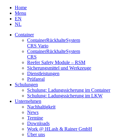
Skip
Home
to
Menu
content
EN
NL
Container
Container­Rückhalte­System
CRS Vario
Container­Rückhalte­System
CRS
Reefer Safety Module – RSM
Sicherungsmittel und Werkzeuge
Dienstleistungen
Prüfareal
Schulungen
Schulung: Ladungssicherung im Container
Schulung: Ladungssicherung im LKW
Unternehmen
Nachhaltigkeit
News
Termine
Downloads
Work @ HLash & Rainer GmbH
Über uns