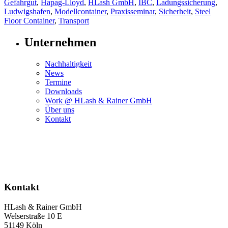
Gefahrgut
,
Hapag-Lloyd
,
HLash GmbH
,
IBC
,
Ladungssicherung
,
Ludwigshafen
,
Modellcontainer
,
Praxisseminar
,
Sicherheit
,
Steel
Floor Container
,
Transport
Unternehmen
Nachhaltigkeit
News
Termine
Downloads
Work @ HLash & Rainer GmbH
Über uns
Kontakt
Kontakt
HLash & Rainer GmbH
Welserstraße 10 E
51149 Köln