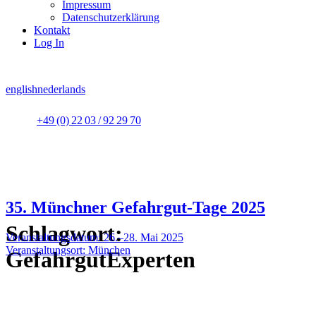
Impressum
Datenschutzerklärung
Kontakt
Log In
english
nederlands
+49 (0) 22 03 / 92 29 70
35. Münchner Gefahrgut-Tage 2025
Schlagwort:
Veranstaltungsdatum: 26.–28. Mai 2025
Veranstaltungsort: München
GefahrgutExperten