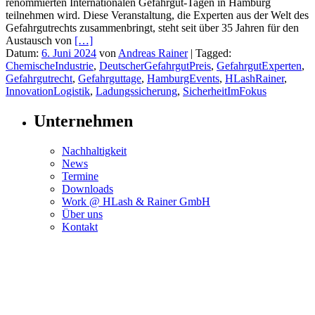
renommierten Internationalen Gefahrgut-Tagen in Hamburg
teilnehmen wird. Diese Veranstaltung, die Experten aus der Welt des
Gefahrgutrechts zusammenbringt, steht seit über 35 Jahren für den
Austausch von
[…]
Datum:
6. Juni 2024
von
Andreas Rainer
|
Tagged:
ChemischeIndustrie
,
DeutscherGefahrgutPreis
,
GefahrgutExperten
,
Gefahrgutrecht
,
Gefahrguttage
,
HamburgEvents
,
HLashRainer
,
InnovationLogistik
,
Ladungssicherung
,
SicherheitImFokus
Unternehmen
Nachhaltigkeit
News
Termine
Downloads
Work @ HLash & Rainer GmbH
Über uns
Kontakt