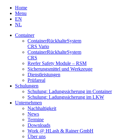
Skip
Home
to
Menu
content
EN
NL
Container
Container­Rückhalte­System
CRS Vario
Container­Rückhalte­System
CRS
Reefer Safety Module – RSM
Sicherungsmittel und Werkzeuge
Dienstleistungen
Prüfareal
Schulungen
Schulung: Ladungssicherung im Container
Schulung: Ladungssicherung im LKW
Unternehmen
Nachhaltigkeit
News
Termine
Downloads
Work @ HLash & Rainer GmbH
Über uns