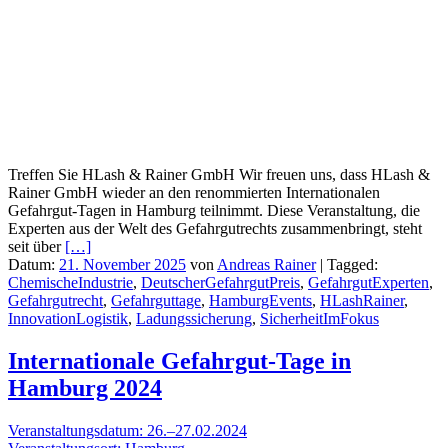
Treffen Sie HLash & Rainer GmbH Wir freuen uns, dass HLash &
Rainer GmbH wieder an den renommierten Internationalen
Gefahrgut-Tagen in Hamburg teilnimmt. Diese Veranstaltung, die
Experten aus der Welt des Gefahrgutrechts zusammenbringt, steht
seit über
[…]
Datum:
21. November 2025
von
Andreas Rainer
|
Tagged:
ChemischeIndustrie
,
DeutscherGefahrgutPreis
,
GefahrgutExperten
,
Gefahrgutrecht
,
Gefahrguttage
,
HamburgEvents
,
HLashRainer
,
InnovationLogistik
,
Ladungssicherung
,
SicherheitImFokus
Internationale Gefahrgut-Tage in
Hamburg 2024
Veranstaltungsdatum: 26.–27.02.2024