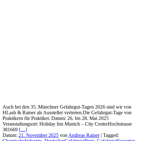
Auch bei den 35. Münchner Gefahrgut-Tagen 2026 sind wir von
HLash & Rainer als Aussteller vertreten.Die Gefahrgut-Tage von
Praktikern für Praktiker. Datum: 26. bis 28. Mai 2025
Veranstaltungsort: Holiday Inn Munich – City CentreHochstrasse
381669
[…]
Datum:
21. November 2025
von
Andreas Rainer
|
Tagged:
ChemischeIndustrie
,
DeutscherGefahrgutPreis
,
GefahrgutExperten
,