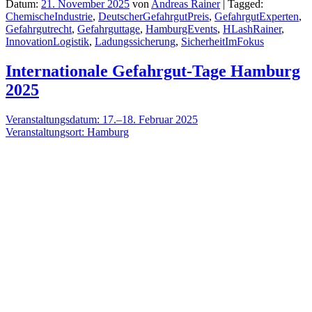
Datum:
21. November 2025
von
Andreas Rainer
|
Tagged:
ChemischeIndustrie
,
DeutscherGefahrgutPreis
,
GefahrgutExperten
,
Gefahrgutrecht
,
Gefahrguttage
,
HamburgEvents
,
HLashRainer
,
InnovationLogistik
,
Ladungssicherung
,
SicherheitImFokus
Internationale Gefahrgut-Tage Hamburg
2025
Veranstaltungsdatum: 17.–18. Februar 2025
Veranstaltungsort: Hamburg