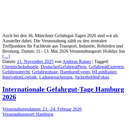
Auch bei den 36. Münchner Gefahrgut-Tagen 2026 sind wir als
Aussteller dabei. Die Veranstaltung zählt zu den zentralen
Treffpunkten für Fachleute aus Transport, Industrie, Behörden und
Beratung. Datum: 11.–13. Mai 2026 Veranstaltungsort: Holiday Inn
[…]
Datum:
21. November 2025
von
Andreas Rainer
|
Tagged:
ChemischeIndustrie
,
DeutscherGefahrgutPreis
,
GefahrgutExperten
,
Gefahrgutrecht
,
Gefahrguttage
,
HamburgEvents
,
HLashRainer
,
InnovationLogistik
,
Ladungssicherung
,
SicherheitImFokus
Internationale Gefahrgut-Tage Hamburg
2026
Veranstaltungsdatum: 23.–24. Februar 2026
Veranstaltungsort: Hamburg