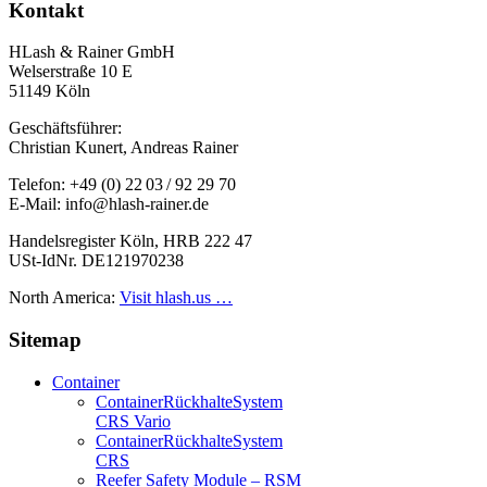
Kontakt
HLash & Rainer GmbH
Welserstraße 10 E
51149 Köln
Geschäftsführer:
Christian Kunert, Andreas Rainer
Telefon: +49 (0) 22 03 / 92 29 70
E-Mail: info@hlash-rainer.de
Handelsregister Köln, HRB 222 47
USt-IdNr. DE121970238
North America:
Visit hlash.us …
Sitemap
Container
Container­Rückhalte­System
CRS Vario
Container­Rückhalte­System
CRS
Reefer Safety Module – RSM