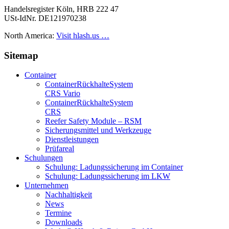
Handelsregister Köln, HRB 222 47
USt-IdNr. DE121970238
North America:
Visit hlash.us …
Sitemap
Container
Container­Rückhalte­System
CRS Vario
Container­Rückhalte­System
CRS
Reefer Safety Module – RSM
Sicherungsmittel und Werkzeuge
Dienstleistungen
Prüfareal
Schulungen
Schulung: Ladungssicherung im Container
Schulung: Ladungssicherung im LKW
Unternehmen
Nachhaltigkeit
News
Termine
Downloads