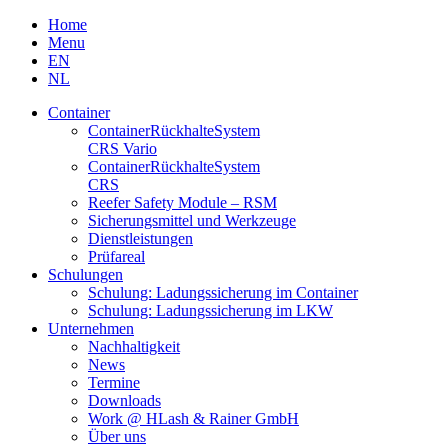
Skip
Home
to
Menu
content
EN
NL
Container
Container­Rückhalte­System
CRS Vario
Container­Rückhalte­System
CRS
Reefer Safety Module – RSM
Sicherungsmittel und Werkzeuge
Dienstleistungen
Prüfareal
Schulungen
Schulung: Ladungssicherung im Container
Schulung: Ladungssicherung im LKW
Unternehmen
Nachhaltigkeit
News
Termine
Downloads
Work @ HLash & Rainer GmbH
Über uns