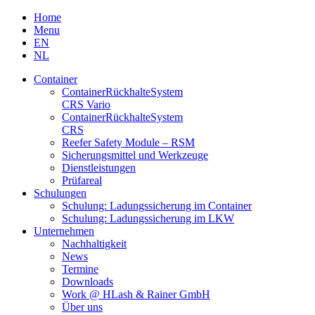
Skip
Home
to
Menu
content
EN
NL
Container
Container­Rückhalte­System
CRS Vario
Container­Rückhalte­System
CRS
Reefer Safety Module – RSM
Sicherungsmittel und Werkzeuge
Dienstleistungen
Prüfareal
Schulungen
Schulung: Ladungssicherung im Container
Schulung: Ladungssicherung im LKW
Unternehmen
Nachhaltigkeit
News
Termine
Downloads
Work @ HLash & Rainer GmbH
Über uns