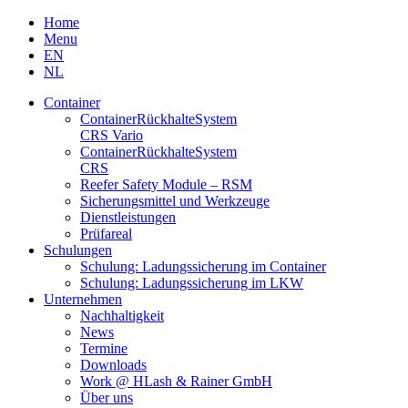
Skip
Home
to
Menu
content
EN
NL
Container
Container­Rückhalte­System
CRS Vario
Container­Rückhalte­System
CRS
Reefer Safety Module – RSM
Sicherungsmittel und Werkzeuge
Dienstleistungen
Prüfareal
Schulungen
Schulung: Ladungssicherung im Container
Schulung: Ladungssicherung im LKW
Unternehmen
Nachhaltigkeit
News
Termine
Downloads
Work @ HLash & Rainer GmbH
Über uns