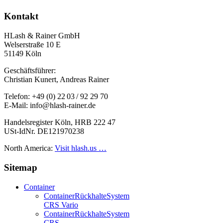
Kontakt
HLash & Rainer GmbH
Welserstraße 10 E
51149 Köln
Geschäftsführer:
Christian Kunert, Andreas Rainer
Telefon: +49 (0) 22 03 / 92 29 70
E-Mail: info@hlash-rainer.de
Handelsregister Köln, HRB 222 47
USt-IdNr. DE121970238
North America:
Visit hlash.us …
Sitemap
Container
Container­Rückhalte­System
CRS Vario
Container­Rückhalte­System
CRS