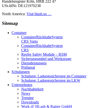
Handelsregister Köln, HRB 222 47
USt-IdNr. DE121970238
North America:
Visit hlash.us …
Sitemap
Container
Container­Rückhalte­System
CRS Vario
Container­Rückhalte­System
CRS
Reefer Safety Module – RSM
Sicherungsmittel und Werkzeuge
Dienstleistungen
Prüfareal
Schulungen
Schulung: Ladungssicherung im Container
Schulung: Ladungssicherung im LKW
Unternehmen
Nachhaltigkeit
News
Termine
Downloads
Work @ HLash & Rainer GmbH