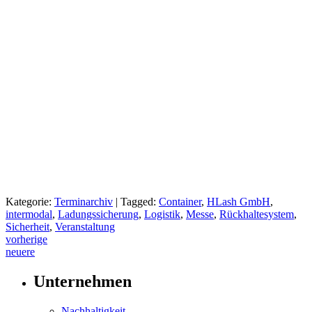
Kategorie:
Terminarchiv
|
Tagged:
Container
,
HLash GmbH
,
intermodal
,
Ladungssicherung
,
Logistik
,
Messe
,
Rückhaltesystem
,
Sicherheit
,
Veranstaltung
Post
vorherige
neuere
navigation
Unternehmen
Nachhaltigkeit