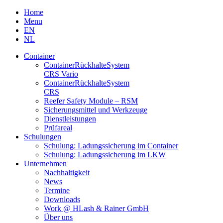
Skip
Home
to
Menu
content
EN
NL
Container
Container­Rückhalte­System
CRS Vario
Container­Rückhalte­System
CRS
Reefer Safety Module – RSM
Sicherungsmittel und Werkzeuge
Dienstleistungen
Prüfareal
Schulungen
Schulung: Ladungssicherung im Container
Schulung: Ladungssicherung im LKW
Unternehmen
Nachhaltigkeit
News
Termine
Downloads
Work @ HLash & Rainer GmbH
Über uns