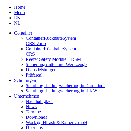
Skip
Home
to
Menu
content
EN
NL
Container
Container­Rückhalte­System
CRS Vario
Container­Rückhalte­System
CRS
Reefer Safety Module – RSM
Sicherungsmittel und Werkzeuge
Dienstleistungen
Prüfareal
Schulungen
Schulung: Ladungssicherung im Container
Schulung: Ladungssicherung im LKW
Unternehmen
Nachhaltigkeit
News
Termine
Downloads
Work @ HLash & Rainer GmbH
Über uns