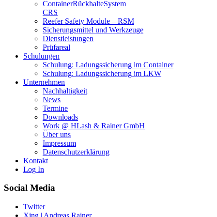
Container­Rückhalte­System
CRS
Reefer Safety Module – RSM
Sicherungsmittel und Werkzeuge
Dienstleistungen
Prüfareal
Schulungen
Schulung: Ladungssicherung im Container
Schulung: Ladungssicherung im LKW
Unternehmen
Nachhaltigkeit
News
Termine
Downloads
Work @ HLash & Rainer GmbH
Über uns
Impressum
Datenschutzerklärung
Kontakt
Log In
Social Media
Twitter
Xing | Andreas Rainer